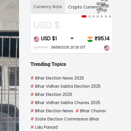
Currency Rate
Crypto Currency
CAD $
₹95.14
CAD $1
₹68.20
=
Updated
30 IST
08/08/2026 20:30 IST
Trending Topics
#
Bihar Election News 2025
#
Bihar Vidhan Sabha Election 2025
#
Bihar Election 2025
#
Bihar Vidhan Sabha Chunav 2025
#
Bihar Election News
#
Bihar Chunav
#
State Election Commission Bihar
#
Lalu Parsad