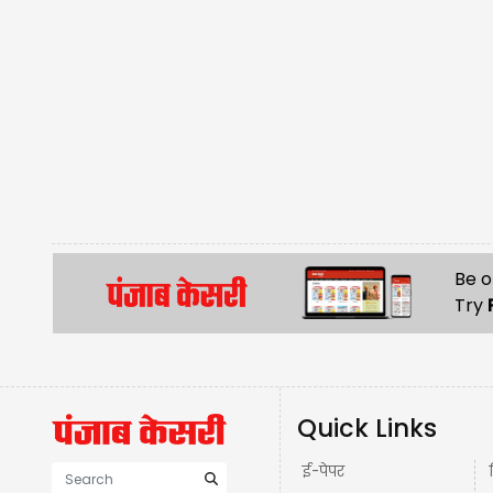
Be o
Try
Quick Links