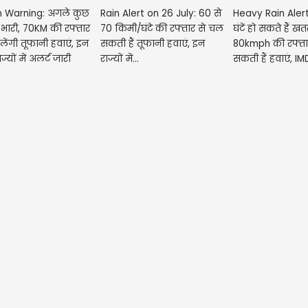
n Warning: अगले कुछ
Rain Alert on 26 July: 60 से
Heavy Rain Alert
मेष- आज आपका दिन 
 भारी, 70KM की रफ्तार
70 किमी/घंटे की रफ्तार से चल
घंटें हो सकते हैं 
नए काम शुरू करने 
लेंगी तूफानी हवाएं, इन
सकती हैं तूफानी हवाएं, इन
80kmph की रफ्ता
परिवार के साथ सम
ाज्यों में अलर्ट जारी
राज्यों में...
सकती हैं हवाएं, IMD