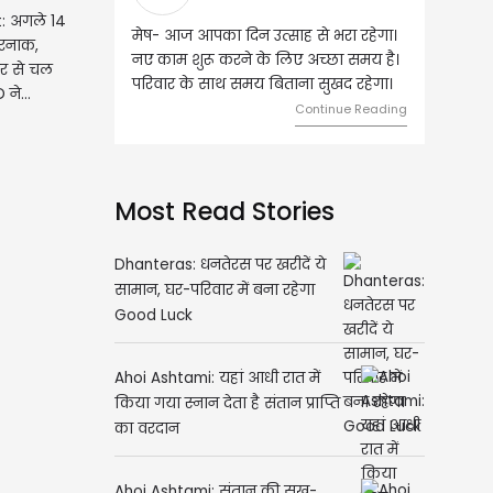
: अगले 14
उत्साह से भरा रहेगा।
वृष- आज का दिन इस राशि के जातकों के
खतरनाक,
के लिए अच्छा समय है।
लिए शुभ रहने वाला है। धन और नौकरी के
र से चल
य बिताना सुखद रहेगा।
मामलों में सफलता मिलेगी। मित्रों से
 ने...
मेलजोल बढ़ेगा। आर्थिक निवेश सोच-
Continue Reading
समझकर...
Continue Reading
Most Read Stories
Dhanteras: धनतेरस पर खरीदें ये
सामान, घर-परिवार में बना रहेगा
Good Luck
Ahoi Ashtami: यहां आधी रात में
किया गया स्नान देता है संतान प्राप्ति
का वरदान