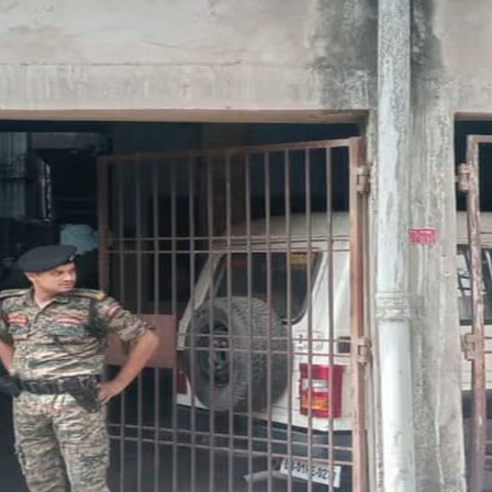
USD $
USD $1
=
Updated
08/08/2026 20: