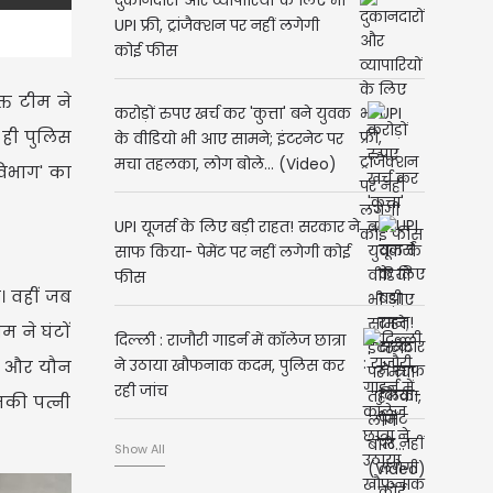
दुकानदारों और व्यापारियों के लिए भी
UPI फ्री, ट्रांजैक्शन पर नहीं लगेगी
कोई फीस
्त टीम ने
करोड़ों रुपए खर्च कर 'कुत्ता' बने युवक
थ ही पुलिस
के वीडियो भी आए सामने; इंटरनेट पर
मचा तहलका, लोग बोले... (Video)
 विभाग' का
UPI यूजर्स के लिए बड़ी राहत! सरकार ने
साफ किया- पेमेंट पर नहीं लगेगी कोई
फीस
। वहीं जब
 ने घंटों
दिल्ली : राजौरी गाडर्न में कॉलेज छात्रा
रप और यौन
ने उठाया खौफनाक कदम, पुलिस कर
रही जांच
नकी पत्नी
Show All