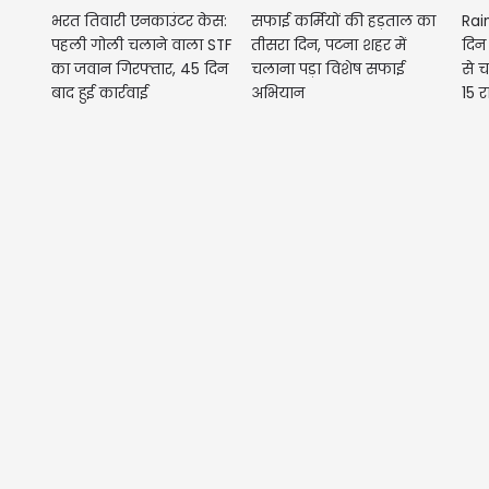
भरत तिवारी एनकाउंटर केस:
सफाई कर्मियों की हड़ताल का
Rai
पहली गोली चलाने वाला STF
तीसरा दिन, पटना शहर में
दिन
का जवान गिरफ्तार, 45 दिन
चलाना पड़ा विशेष सफाई
से च
बाद हुई कार्रवाई
अभियान
15 र