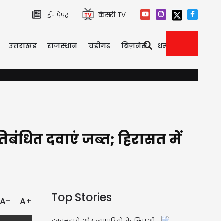
केसरी TV
ई- पेपर
उत्तराखंड
राजस्थान
चंडीगढ़
बिज़नेस
धर्म
राम मंदिर दान गबन मामला: CM योगी के आदेश पर FIR दर्ज, टिन्नू यादव सहित इन 
रतिबंधित दवाएं जब्त; हिरासत में
Top Stories
A-
A+