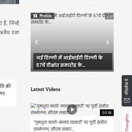
Photos
1/10
ं, जिन्हें
 अवैध दवा
Previous
Next
टी दिल्ली के
महाराष्ट्र के उपमुख्यमंत्री एकनाथ
के...
शिंदे ने प्रधानमंत्री...
फीडबैक दें
पति की
Latest Videos
 पर
03:18
Thoughts
'गुमशुदा बच्चों-मानव तस्करी' पर पूर्वी क्षेत्रीय
सम्मेलन, सीएम सम्राट...