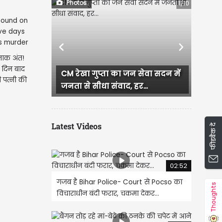
Photos
1/10
Previous
Next
दनाक अंत!
5 दिन बाद
CM रेखा गुप्ता का जन सेवा सदन में
दिल्ली लक्ष्मी योजना लॉ
ी पत्नी की
जनता से सीधा संवाद, हर...
धमाकेदार शुरुआत, एक 
Latest Videos
फीडबैक दें
02:52
गजब है Bihar Police- Court से Pocso का
Thoughts
विचाराधीन बंदी फरार, चकमा देकर...