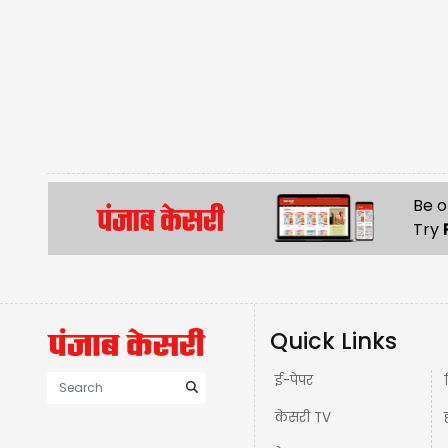
Be o
Try
Quick Links
ई-पेपर
केसरी TV