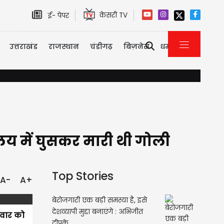
केसरी TV
ई- पेपर
उत्तराखंड
राजस्थान
चंडीगढ़
बिज़नेस
धर्म
राम मंदिर दान गबन मामला: CM योगी के आदेश पर FIR दर्ज, टिन्नू यादव सहि
यालय में घुसकर मारी थी गोली
Top Stories
A-
A+
बेरोजगारी एक बड़ी समस्या है, इसे
देशव्यापी मुद्दा बनाएंगे : अभिजीत
िवार को
दीपके