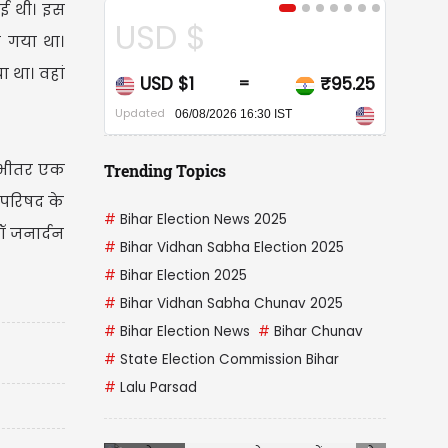
ई थी। इस
USD $
CAD $
 गया था।
 था। वहां
USD $1
₹95.25
CAD $1
=
=
pdated
Updated
06/08/2026 16:30 IST
06/08/2026 16:30 IST
 भीतर एक
Trending Topics
 परिषद के
#
Bihar Election News 2025
ॉ जनार्दन
#
Bihar Vidhan Sabha Election 2025
#
Bihar Election 2025
#
Bihar Vidhan Sabha Chunav 2025
#
Bihar Election News
#
Bihar Chunav
#
State Election Commission Bihar
#
Lalu Parsad