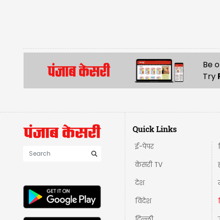
Be o
Try
Quick Links
ई-पेपर
केसरी TV
देश
विदेश
दिल्ली