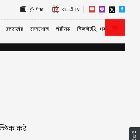
केसरी TV
ई- पेपर
उत्तराखंड
राजस्थान
चंडीगढ़
बिज़नेस
धर्म
राम मंदिर दान गबन मामला: CM योगी के आदेश पर FIR दर्ज, टिन्न
्लिक करें
फीडबैक दें