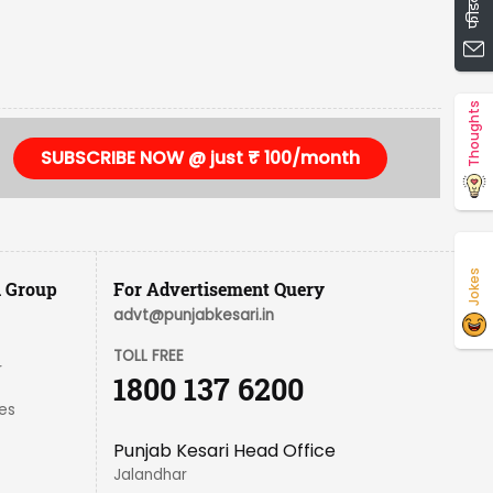
Thoughts
SUBSCRIBE NOW @ just ₹ 100/month
Jokes
i Group
For Advertisement Query
advt@punjabkesari.in
TOLL FREE
r
1800 137 6200
es
Punjab Kesari Head Office
Jalandhar